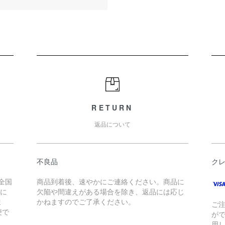
RETURN
返品について
不良品
ク
全国
商品到着後、速やかにご連絡ください。商品に
トに
欠陥や間違えがある場合を除き、返品には応じ
ま
かねますのでご了承ください。
ご
便で
がで
用