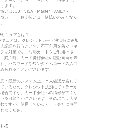
頂けます。
扱いはJCB・VISA・Master・AMEX・
nersカード、お支払いは一括払いのみとなり
す。
3Dセキュアとは？
Dセキュアは、クレジットカード決済時に追加
本人認証を行うことで、不正利用を防ぐセキ
リティ対策です。対応カードをご利用の場
、ご購入時にカード発行会社の認証画面が表
され、パスワードやワンタイムコードの入力
求められることがございます。
注意：最新のシステム上、本人確認が厳しく
っているため、クレジット決済にてエラーが
た場合ですが、カード会社への情報が古くな
ている可能性がございます。その場合は大変
手数ですが、使用しているカード会社にお問
合わせください。
金引換