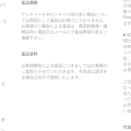
返品期限
なり
力
取り
アンティークやビンテージ等の古い商品につい
Di
ては原則として返品はお受けしておりません。
」で
ま
お客様のご都合による返品は、商品到着後一週
間以内に電話又はメールにて返品希望の旨をご
■ 
連絡下さい。
3
の
ュ
返品送料
合
示
お客様都合による返品につきましてはお客様の
を
ご負担とさせていただきます。不良品に該当す
る場合は当方で負担いたします。
ご
、千
な
出
っ
お
県
い
、奈
代
、山