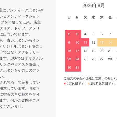
2026年8月
、主にアンティークボタンや
いるアンティークショッ
日
月
火
水
木
金
ップを開始して以来、店主
タリア、ドイツ、アメリ
に出向いています。
2
3
4
5
6
7
も、古いボタンからイン
9
10
11
12
13
14
-オリジナルボタンも販売し
16
17
18
19
20
21
けではなくアクセサリー
ます。CO-ではオリジナル
23
24
25
26
27
28
リングやピアスを販売し
30
31
クボタンをその日のファ
い。
ご注文の手配や発送は営業日のみとな
あふれてる」で紹介してい
■
は定休日です。
■
は臨時休業日です
用意しています。お立ち
に宿る大きな魅力を存分
ます。何かご質問等ござ
くださいませ。