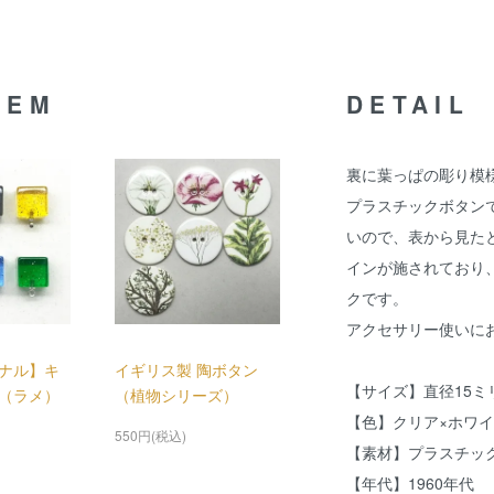
TEM
DETAIL
裏に葉っぱの彫り模
プラスチックボタン
いので、表から見た
インが施されており
クです。
アクセサリー使いに
ナル】キ
イギリス製 陶ボタン
【サイズ】直径15ミ
（ラメ）
（植物シリーズ）
【色】クリア×ホワ
550円(税込)
【素材】プラスチッ
【年代】1960年代