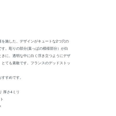
様を施した、デザインがキュートな2つ穴の
です。彫りの部分(葉っぱの模様部分）が白
ときに、透明な中に白く浮き立つようにデザ
、とても素敵です。フランスのデッドストッ
おすすめです。
リ 厚さ4ミリ
イト
ク