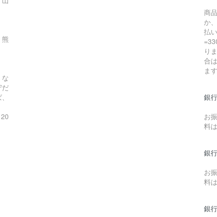
商
県
か
払い
、熊
=3
りま
合
ま
。な
守だ
ば、
銀
20
お
料
銀
お
料
銀