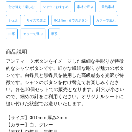
付け替えて楽しむ
シャツにおすすめ
素材で選ぶ
天然素材
シェル
サイズで選ぶ
8-11.5mmまでのボタン
カラーで選ぶ
白系
カラーで選ぶ
黒系
商品説明
アンティークボタンをイメージした繊細な手彫りが特徴
的なシャツボタンです。細かな繊細な彫りが魅力のボタ
ンです。白蝶貝と黒蝶貝を使用した高級感ある光沢が特
徴です。シャツのボタンを付け替えてお楽しみくださ
い。各色10個セットでの販売となります。針穴が小さい
ので、細めの針をご利用ください。オリジナルシートに
縫い付けた状態でお送りいたします。
【サイズ】Φ10mm 厚み3mm
【カラー】白、グレー
【素材】白蝶貝、黒蝶貝