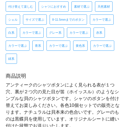
付け替えて楽しむ
シャツにおすすめ
素材で選ぶ
天然素材
シェル
サイズで選ぶ
8-11.5mmまでのボタン
カラーで選ぶ
白系
カラーで選ぶ
グレー系
カラーで選ぶ
赤系
カラーで選ぶ
青系
カラーで選ぶ
黄色系
カラーで選ぶ
緑系
商品説明
アンティークのシャツボタンによく見られる表が１つ
穴、裏が２つ穴の見た目が笛（ホイッスル）のようなシ
ンプルな貝のシャツボタンです。シャツのボタンを付け
替えてお楽しみください。各色10個セットでの販売とな
ります。ナチュラルは貝本来の色合いです。グレーのも
のは黒蝶貝を使用しています。オリジナルシートに縫い
付けた状態でお送りいたします。